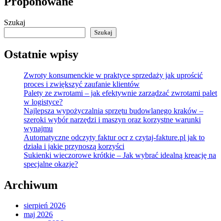
Proponowane
Szukaj
Szukaj
Ostatnie wpisy
Zwroty konsumenckie w praktyce sprzedaży jak uprościć
proces i zwiększyć zaufanie klientów
Palety ze zwrotami – jak efektywnie zarządzać zwrotami palet
w logistyce?
Najlepsza wypożyczalnia sprzętu budowlanego kraków –
szeroki wybór narzędzi i maszyn oraz korzystne warunki
wynajmu
Automatyczne odczyty faktur ocr z czytaj-fakture.pl jak to
działa i jakie przynoszą korzyści
Sukienki wieczorowe krótkie – Jak wybrać idealną kreację na
specjalne okazje?
Archiwum
sierpień 2026
maj 2026