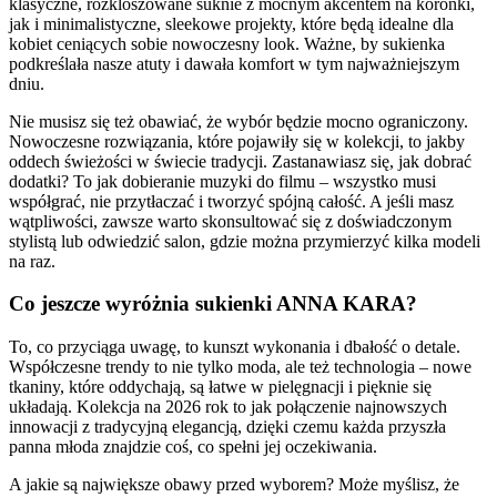
klasyczne, rozkloszowane suknie z mocnym akcentem na koronki,
jak i minimalistyczne, sleekowe projekty, które będą idealne dla
kobiet ceniących sobie nowoczesny look. Ważne, by sukienka
podkreślała nasze atuty i dawała komfort w tym najważniejszym
dniu.
Nie musisz się też obawiać, że wybór będzie mocno ograniczony.
Nowoczesne rozwiązania, które pojawiły się w kolekcji, to jakby
oddech świeżości w świecie tradycji. Zastanawiasz się, jak dobrać
dodatki? To jak dobieranie muzyki do filmu – wszystko musi
współgrać, nie przytłaczać i tworzyć spójną całość. A jeśli masz
wątpliwości, zawsze warto skonsultować się z doświadczonym
stylistą lub odwiedzić salon, gdzie można przymierzyć kilka modeli
na raz.
Co jeszcze wyróżnia sukienki ANNA KARA?
To, co przyciąga uwagę, to kunszt wykonania i dbałość o detale.
Współczesne trendy to nie tylko moda, ale też technologia – nowe
tkaniny, które oddychają, są łatwe w pielęgnacji i pięknie się
układają. Kolekcja na 2026 rok to jak połączenie najnowszych
innowacji z tradycyjną elegancją, dzięki czemu każda przyszła
panna młoda znajdzie coś, co spełni jej oczekiwania.
A jakie są największe obawy przed wyborem? Może myślisz, że