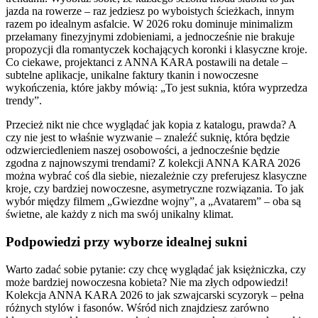
jazda na rowerze – raz jedziesz po wyboistych ścieżkach, innym
razem po idealnym asfalcie. W 2026 roku dominuje minimalizm
przełamany finezyjnymi zdobieniami, a jednocześnie nie brakuje
propozycji dla romantyczek kochających koronki i klasyczne kroje.
Co ciekawe, projektanci z ANNA KARA postawili na detale –
subtelne aplikacje, unikalne faktury tkanin i nowoczesne
wykończenia, które jakby mówią: „To jest suknia, która wyprzedza
trendy”.
Przecież nikt nie chce wyglądać jak kopia z katalogu, prawda? A
czy nie jest to właśnie wyzwanie – znaleźć suknię, która będzie
odzwierciedleniem naszej osobowości, a jednocześnie będzie
zgodna z najnowszymi trendami? Z kolekcji ANNA KARA 2026
można wybrać coś dla siebie, niezależnie czy preferujesz klasyczne
kroje, czy bardziej nowoczesne, asymetryczne rozwiązania. To jak
wybór między filmem „Gwiezdne wojny”, a „Avatarem” – oba są
świetne, ale każdy z nich ma swój unikalny klimat.
Podpowiedzi przy wyborze idealnej sukni
Warto zadać sobie pytanie: czy chcę wyglądać jak księżniczka, czy
może bardziej nowoczesna kobieta? Nie ma złych odpowiedzi!
Kolekcja ANNA KARA 2026 to jak szwajcarski scyzoryk – pełna
różnych stylów i fasonów. Wśród nich znajdziesz zarówno