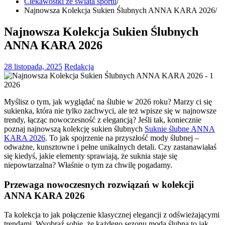
Ciekawostki ze świata sportu
Najnowsza Kolekcja Sukien Ślubnych ANNA KARA 2026
Najnowsza Kolekcja Sukien Ślubnych
ANNA KARA 2026
28 listopada, 2025
Redakcja
Myślisz o tym, jak wyglądać na ślubie w 2026 roku? Marzy ci się
sukienka, która nie tylko zachwyci, ale też wpisze się w najnowsze
trendy, łącząc nowoczesność z elegancją? Jeśli tak, koniecznie
poznaj najnowszą kolekcję sukien ślubnych
Suknie ślubne ANNA
KARA 2026
. To jak spojrzenie na przyszłość mody ślubnej –
odważne, kunsztowne i pełne unikalnych detali. Czy zastanawiałaś
się kiedyś, jakie elementy sprawiają, że suknia staje się
niepowtarzalna? Właśnie o tym za chwilę pogadamy.
Przewaga nowoczesnych rozwiązań w kolekcji
ANNA KARA 2026
Ta kolekcja to jak połączenie klasycznej elegancji z odświeżającymi
trendami. Wyobraź sobie, że każdego sezonu moda ślubna to jak