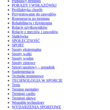
Podstawy treningu
PORADY I WSKAZÓWKI
Profilaktyka chorób
Przygotowanie do zawodów
Regeneracja po treningu
Rehabilitacja i fizjoterapia
Relacje użytkowników
Relacje z meczów i zawodów
Siatkówka
SPOŁECZNOŚĆ
SPORT
Sporty ekstremalne
Sporty walki
Sporty wodne
Sporty zimowe
Sprzęt sportowy – poradnik
Suplementacja
Techniki treningowe
TECHNOLOGIA W SPORCIE
Tenis
Trening mentalny
Treningi cardio
Treningi siłowe
Wearable technology
WYDARZENIA SPORTOWE