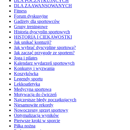
DLA POCZĄTKUJĄCYCH
DLA ZAAWANSOWANYCH
Fitness
Forum dyskusyjne
Gadżety dla sportowców
Grupy treningowe
Historia dyscyplin sportowych
HISTORIA I CIEKAWOSTKI
Jak unikać kontuzji?
Jak wybrać dyscyplinę sportową?
Jak zacząć przygodę ze sportem?
Joga i pilates
Kalendarz wydarzeń sportowych
Konkursy i wyzwania
Koszykówka
Legendy sportu
Lekkoatletyka
Medycyna sportowa
Motywacja do ćwiczeń
Najczęstsze błędy początkujących
Niesamowite rekordy
Nowoczesny sprzęt sportowy
Optymalizacja wyników
Pierwsze kroki w sporcie
Piłka nożna