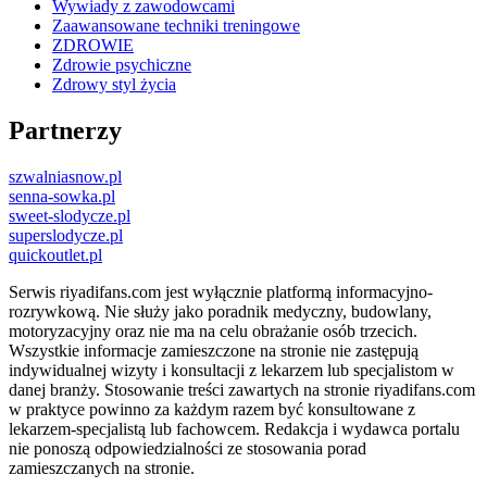
Wywiady z zawodowcami
Zaawansowane techniki treningowe
ZDROWIE
Zdrowie psychiczne
Zdrowy styl życia
Partnerzy
szwalniasnow.pl
senna-sowka.pl
sweet-slodycze.pl
superslodycze.pl
quickoutlet.pl
Serwis riyadifans.com jest wyłącznie platformą informacyjno-
rozrywkową. Nie służy jako poradnik medyczny, budowlany,
motoryzacyjny oraz nie ma na celu obrażanie osób trzecich.
Wszystkie informacje zamieszczone na stronie nie zastępują
indywidualnej wizyty i konsultacji z lekarzem lub specjalistom w
danej branży. Stosowanie treści zawartych na stronie riyadifans.com
w praktyce powinno za każdym razem być konsultowane z
lekarzem-specjalistą lub fachowcem. Redakcja i wydawca portalu
nie ponoszą odpowiedzialności ze stosowania porad
zamieszczanych na stronie.