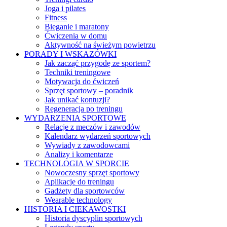
Joga i pilates
Fitness
Bieganie i maratony
Ćwiczenia w domu
Aktywność na świeżym powietrzu
PORADY I WSKAZÓWKI
Jak zacząć przygodę ze sportem?
Techniki treningowe
Motywacja do ćwiczeń
Sprzęt sportowy – poradnik
Jak unikać kontuzji?
Regeneracja po treningu
WYDARZENIA SPORTOWE
Relacje z meczów i zawodów
Kalendarz wydarzeń sportowych
Wywiady z zawodowcami
Analizy i komentarze
TECHNOLOGIA W SPORCIE
Nowoczesny sprzęt sportowy
Aplikacje do treningu
Gadżety dla sportowców
Wearable technology
HISTORIA I CIEKAWOSTKI
Historia dyscyplin sportowych