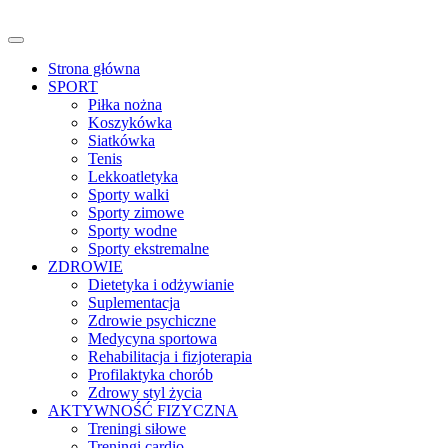
Skip
to
content
Strona główna
SPORT
Piłka nożna
Koszykówka
Siatkówka
Tenis
Lekkoatletyka
Sporty walki
Sporty zimowe
Sporty wodne
Sporty ekstremalne
ZDROWIE
Dietetyka i odżywianie
Suplementacja
Zdrowie psychiczne
Medycyna sportowa
Rehabilitacja i fizjoterapia
Profilaktyka chorób
Zdrowy styl życia
AKTYWNOŚĆ FIZYCZNA
Treningi siłowe
Treningi cardio