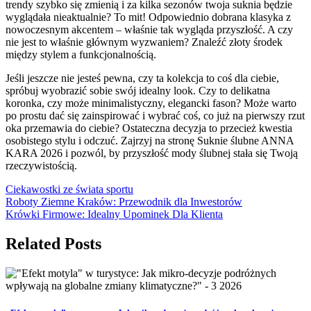
trendy szybko się zmienią i za kilka sezonów twoja suknia będzie
wyglądała nieaktualnie? To mit! Odpowiednio dobrana klasyka z
nowoczesnym akcentem – właśnie tak wygląda przyszłość. A czy
nie jest to właśnie głównym wyzwaniem? Znaleźć złoty środek
między stylem a funkcjonalnością.
Jeśli jeszcze nie jesteś pewna, czy ta kolekcja to coś dla ciebie,
spróbuj wyobrazić sobie swój idealny look. Czy to delikatna
koronka, czy może minimalistyczny, elegancki fason? Może warto
po prostu dać się zainspirować i wybrać coś, co już na pierwszy rzut
oka przemawia do ciebie? Ostateczna decyzja to przecież kwestia
osobistego stylu i odczuć. Zajrzyj na stronę Suknie ślubne ANNA
KARA 2026 i pozwól, by przyszłość mody ślubnej stała się Twoją
rzeczywistością.
Ciekawostki ze świata sportu
Nawigacja
Roboty Ziemne Kraków: Przewodnik dla Inwestorów
Krówki Firmowe: Idealny Upominek Dla Klienta
wpisu
Related Posts