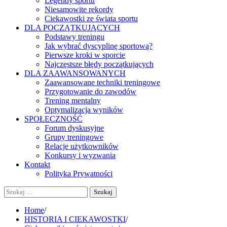
Legendy sportu
Niesamowite rekordy
Ciekawostki ze świata sportu
DLA POCZĄTKUJĄCYCH
Podstawy treningu
Jak wybrać dyscyplinę sportową?
Pierwsze kroki w sporcie
Najczęstsze błędy początkujących
DLA ZAAWANSOWANYCH
Zaawansowane techniki treningowe
Przygotowanie do zawodów
Trening mentalny
Optymalizacja wyników
SPOŁECZNOŚĆ
Forum dyskusyjne
Grupy treningowe
Relacje użytkowników
Konkursy i wyzwania
Kontakt
Polityka Prywatności
Szukaj:
Home
HISTORIA I CIEKAWOSTKI